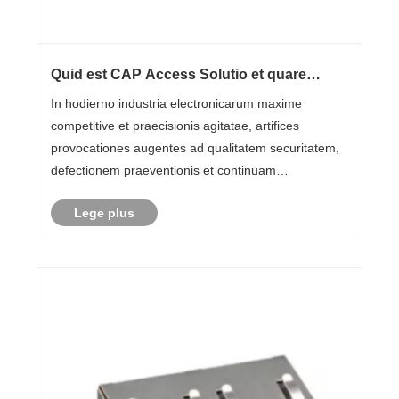
Quid est CAP Access Solutio et quare
Critica pro Moderni Electronics Vestibulum
In hodierno industria electronicarum maxime
competitive et praecisionis agitatae, artifices
provocationes augentes ad qualitatem securitatem,
defectionem praeventionis et continuam
emendationem pertinentia. SOLUTIO CAP
Lege plus
Accedens - brevis ad accessionem emendativam et
praeventivam - orta est methodolo......