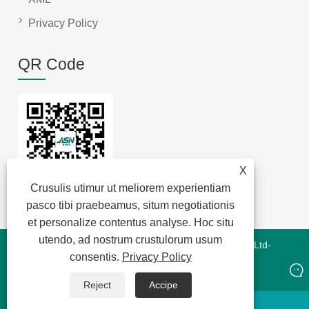
Privacy Policy
QR Code
X
Crusulis utimur ut meliorem experientiam
pasco tibi praebeamus, situm negotiationis
et personalize contentus analyse. Hoc situ
utendo, ad nostrum crustulorum usum
Copyright © 2022 Jansum Electronics Dongguan Co., Ltd-
consentis.
Privacy Policy
Magnetics Modules, New Energy Magnetics, Chip Lan
Magnetics - All Rights Reserved
Reject
Accipe
whatsapp
E-mail