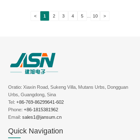
<
1
2
3
4
5
...
10
>
Oratio: Xiaxin Road, Sukeng Villa, Mutans Urbs, Dongguan
Urbs, Guangdong, Sina
Tel:
+86-769-86299641-602
Phone:
+86-1815381962
Email:
sales1@jansum.cn
Quick Navigation