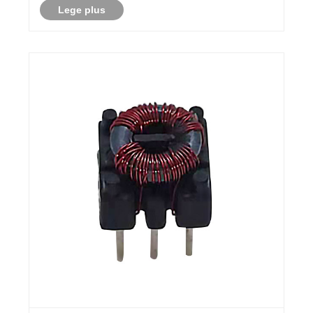
Lege plus
inductores operantur, ubi adhibentur, quomodo ius
specificationes elige......