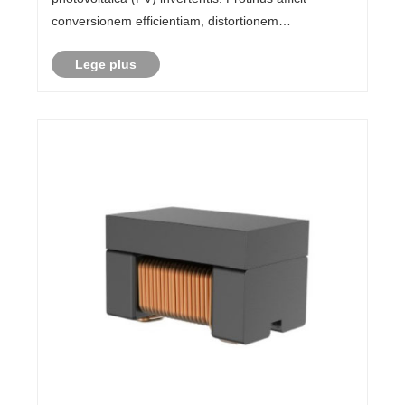
conversionem efficientiam, distortionem
harmonicam, observantiam scelerisque, ac
Lege plus
diuturnum firmitatem. In recentioribus
applicationibus energiae renovandae, ......