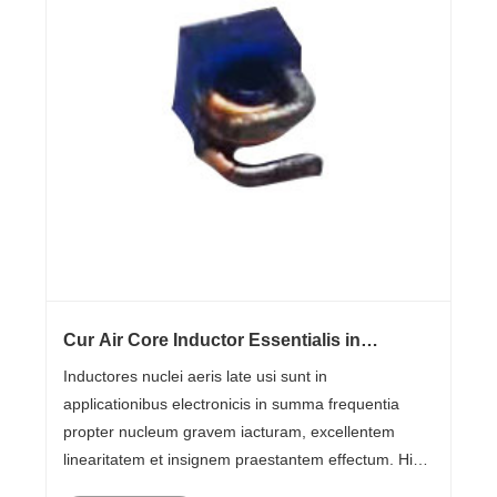
Cur Air Core Inductor Essentialis in
Circuitus Moderni Electronic?
Inductores nuclei aeris late usi sunt in
applicationibus electronicis in summa frequentia
propter nucleum gravem iacturam, excellentem
linearitatem et insignem praestantem effectum. Hic
dux comprehensivus explicat quomodo nuclei